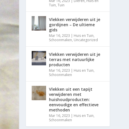
Mar 16, 2023
|
Dieren
,
Huis en
Tuin
,
Tuin
Vlekken verwijderen uit je
gordijnen – De ultieme
gids
Mar 16, 2023
|
Huis en Tuin
,
Schoonmaken
,
Uncategorized
Vlekken verwijderen uit je
terras met natuurlijke
producten
Mar 16, 2023
|
Huis en Tuin
,
Schoonmaken
Vlekken uit een tapijt
verwijderen met
huishoudproducten:
eenvoudige en effectieve
methoden
Mar 16, 2023
|
Huis en Tuin
,
Schoonmaken