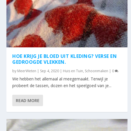
HOE KRIJG JE BLOED UIT KLEDING? VERSE EN
GEDROOGDE VLEKKEN.
by
MeerWeten
|
Sep 4, 2020
|
Huis en Tuin
,
Schoonmaken
|
0
We hebben het allemaal al meegemaakt. Terwijl je
probeert de tassen, dozen en het speelgoed van je...
READ MORE