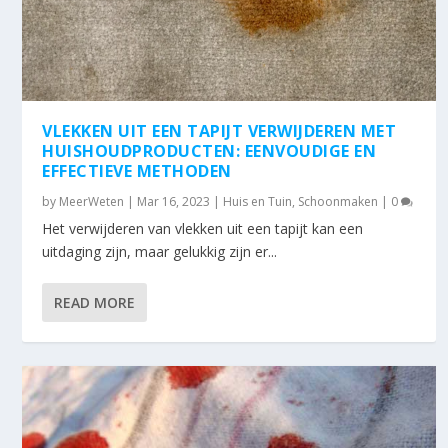
VLEKKEN UIT EEN TAPIJT VERWIJDEREN MET
HUISHOUDPRODUCTEN: EENVOUDIGE EN
EFFECTIEVE METHODEN
by
MeerWeten
|
Mar 16, 2023
|
Huis en Tuin
,
Schoonmaken
|
0
Het verwijderen van vlekken uit een tapijt kan een
uitdaging zijn, maar gelukkig zijn er...
READ MORE